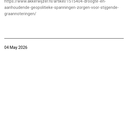
https://www.akkerwijzer.nl/artikel/1515404-droogte-en-
aanhoudende-geopolitieke-spanningen-zorgen-voor-stijgende-
graannoteringen/
04 May 2026