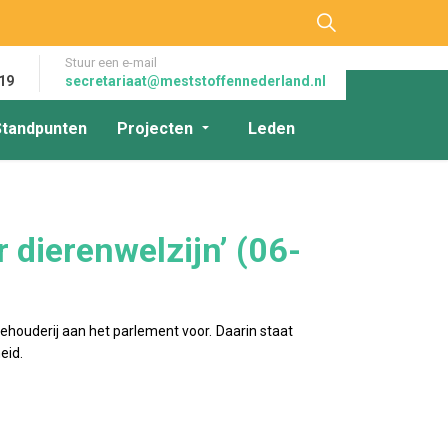
Stuur een e-mail
19
secretariaat@meststoffennederland.nl
Standpunten
Projecten
Leden
 dierenwelzijn’ (06-
houderij aan het parlement voor. Daarin staat
eid.