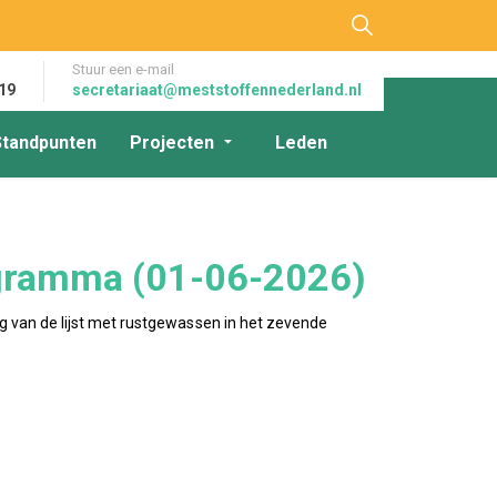
Stuur een e-mail
19
secretariaat@meststoffennederland.nl
Standpunten
Projecten
Leden
rogramma (01-06-2026)
ng van de lijst met rustgewassen in het zevende