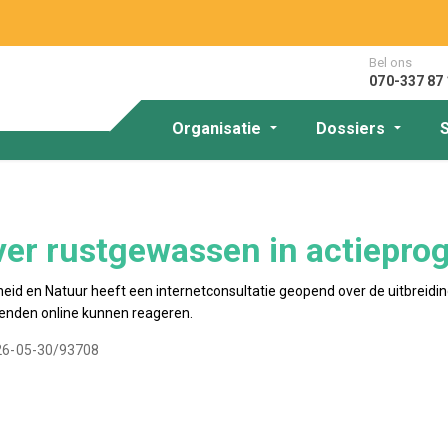
Bel ons
070-337 87 
Organisatie
Dossiers
over rustgewassen in actiep
heid en Natuur heeft een internetconsultatie geopend over de uitbreidi
benden online kunnen reageren.
026-05-30/93708